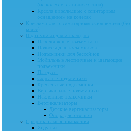
(на колесах, активного типа)
Кресла инвалидные с санитарным
оснащением на колесах
Кресла-стулья с санитарным оснащением (без
колес)
Подъемники для инвалидов
Передвижные подъемники
Подвесы для подъемников
Подъемники для бассейнов
Мобильные лестничные и шагающие
подъемники
Пандусы
Скрытые подъемники
Кресельные подъемники
Вертикальные подъемники
Наклонные подъемники
Вертикализаторы
Детские вертикализаторы
Опора для стояния
Средства самовспоможения
Ходунки