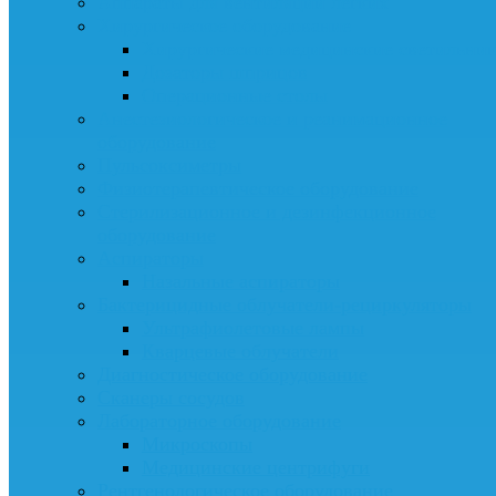
Аппараты для вентиляции легких
Хирургическое оборудование
Хирургические медицинские светильни
Дозаторы шприцов
Операционные столы
Анестезиологическое и реанимационное
оборудование
Пульсоксиметры
Физиотерапевтическое оборудование
Стерилизационное и дезинфекционное
оборудование
Аспираторы
Назальные аспираторы
Бактерицидные облучатели-рециркуляторы
Ультрафиолетовые лампы
Кварцевые облучатели
Диагностическое оборудование
Сканеры сосудов
Лабораторное оборудование
Микроскопы
Медицинские центрифуги
Рентгенологическое оборудование