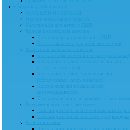
Дожимные компрессоры HAUG
Средства реабилитации
КОСТЫЛИ НА ПРОКАТ
Прокат инвалидных колясок
Велосипеды для детей с ДЦП
Кресла инвалидные детские
Кресла-коляски для детей с ДЦП
Кресло–коляска для детей инвалидов
Кресла-коляски механические
Кресла коляски механические (стальные
Кресла инвалидные механические (со
складной спинкой)
Кресла инвалидные механические
(облегченные, алюминиевые)
Кресла-коляски повышенной
грузоподъемности
Кресла-коляски с рычажным управление
Кресла-коляски электрические
Инвалидные коляски с вертикализаторо
Инвалидные коляски с электроприводом
Кресла-каталки
Кресла-каталки с санитарным оснащени