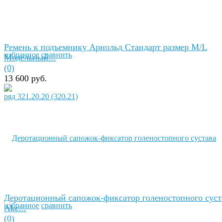
Ремень к подъемнику Арнольд Стандарт размер М/L
избранное
сравнить
Модельный...
(0)
13 600 руб.
Деротационный сапожок-фиксатор голеностопного суст
избранное
сравнить
Akc...
(0)