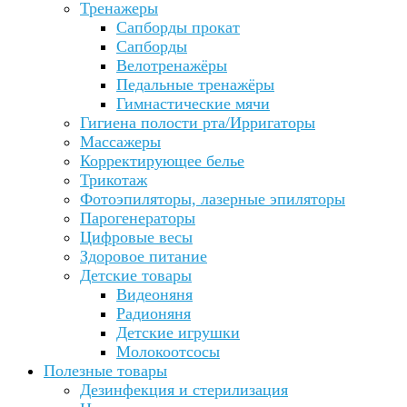
Тренажеры
Сапборды прокат
Сапборды
Велотренажёры
Педальные тренажёры
Гимнастические мячи
Гигиена полости рта/Ирригаторы
Массажеры
Корректирующее белье
Трикотаж
Фотоэпиляторы, лазерные эпиляторы
Парогенераторы
Цифровые весы
Здоровое питание
Детские товары
Видеоняня
Радионяня
Детские игрушки
Молокоотсосы
Полезные товары
Дезинфекция и стерилизация