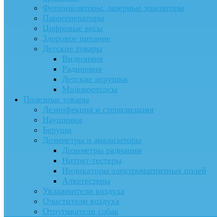
Фотоэпиляторы, лазерные эпиляторы
Парогенераторы
Цифровые весы
Здоровое питание
Детские товары
Видеоняня
Радионяня
Детские игрушки
Молокоотсосы
Полезные товары
Дезинфекция и стерилизация
Наушники
Беруши
Дозиметры и анализаторы
Дозиметры радиации
Нитрат-тестеры
Индикаторы электромагнитных полей
Алкотестеры
Увлажнители воздуха
Очистители воздуха
Отпугиватели собак