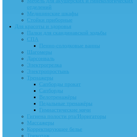
Мебель для акушерских и гинекологических
отделений
Медицинские шкафы
Стойки приборные
Для красоты и здоровья
Палки для скандинавской ходьбы
СПА
Пенно-солодковые ванны
Шагомеры
Дарсонваль
Электрогрелка
Электропростынь
Тренажеры
Сапборды прокат
Сапборды
Велотренажёры
Педальные тренажёры
Гимнастические мячи
Гигиена полости рта/Ирригаторы
Массажеры
Корректирующее белье
Трикотаж