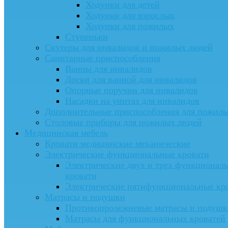
Ходунки для детей
Ходунки для взрослых
Ходунки для пожилых
Ступеньки
Скутеры для инвалидов и пожилых людей
Санитарные приспособления
Ванны для инвалидов
Доски для ванной для инвалидов
Опорные поручни для инвалидов
Насадки на унитаз для инвалидов
Дополнительные приспособления для пожил
Столовые приборы для пожилых людей
Медицинская мебель
Кровати медицинские механические
Электрические функциональные кровати
Электрические двух и трех функционал
кровати
Электрические пятифункциональные кр
Матрасы и подушки
Противопролежневые матрасы и подушк
Матрасы для функциональных кроватей