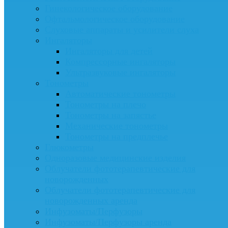
Гинекологическое оборудование
Офтальмологическое оборудование
Слуховые аппараты и усилители слуха
Ингаляторы
Ингаляторы для детей
Компрессорные ингаляторы
Ультразвуковые ингаляторы
Тонометры
Автоматические тонометры
Тонометры на плечо
Тонометры на запястье
Механические тонометры
Тонометры на предплечье
Глюкометры
Одноразовые медицинские изделия
Облучатели фототерапевтические для
новорожденных
Облучатели фототерапевтические для
новорожденных аренда
Инфузоматы/Перфузоры
Инфузоматы/Перфузоры аренда