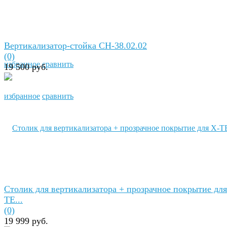
Вертикализатор-стойка СН-38.02.02
(0)
избранное
сравнить
19 500 руб.
избранное
сравнить
Столик для вертикализатора + прозрачное покрытие для
TE...
(0)
19 999 руб.