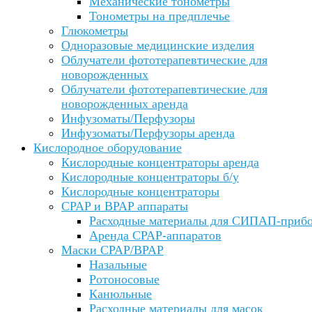
Механические тонометры
Тонометры на предплечье
Глюкометры
Одноразовые медицинские изделия
Облучатели фототерапевтические для
новорожденных
Облучатели фототерапевтические для
новорожденных аренда
Инфузоматы/Перфузоры
Инфузоматы/Перфузоры аренда
Кислородное оборудование
Кислородные концентраторы аренда
Кислородные концентраторы б/у
Кислородные концентраторы
CPAP и BPAP аппараты
Расходные материалы для СИПАП-приб
Аренда CPAP-аппаратов
Маски CPAP/BPAP
Назальные
Ротоносовые
Канюльные
Расходные материалы для масок