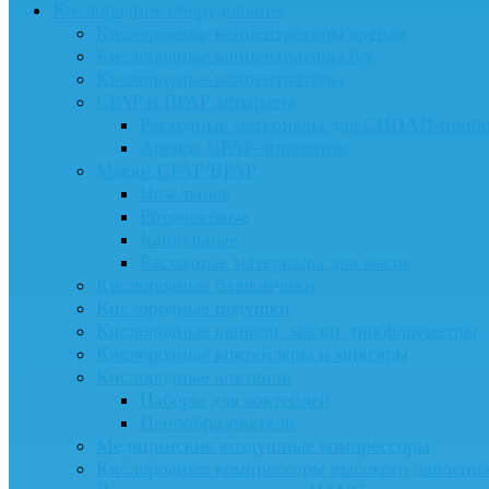
Кислородное оборудование
Кислородные концентраторы аренда
Кислородные концентраторы б/у
Кислородные концентраторы
CPAP и BPAP аппараты
Расходные материалы для СИПАП-приб
Аренда CPAP-аппаратов
Маски CPAP/BPAP
Назальные
Ротоносовые
Канюльные
Расходные материалы для масок
Кислородные баллончики
Кислородные подушки
Кислородные канюли, маски, пикфлоуметры
Кислородные коктейлеры и миксеры
Кислородные коктейли
Наборы для коктейлей
Пенообразователи
Медицинские воздушные компрессоры
Кислородные компрессоры высокого давлени